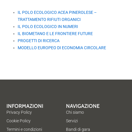
IL POLO ECOLOGICO ACEA PINEROLESE –
TRATTAMENTO RIFIUTI ORGANICI
IL POLO ECOLOGICO IN NUMERI
IL BIOMETANO E LE FRONTIERE FUTURE
PROGETTI DI RICERCA
MODELLO EUROPEO DI ECONOMIA CIRCOLARE
INFORMAZIONI
NAVIGAZIONE
Privacy Policy
Chi siamo
Cookie Policy
Servizi
Termini e condizioni
Bandi di gara