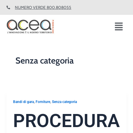
Vai
NUMERO VERDE 800.808055
al
contenuto
Fl
M
Senza categoria
,
,
Bandi di gara
Forniture
Senza categoria
PROCEDURA