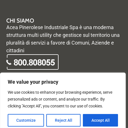
CHI SIAMO
Acea Pinerolese Industriale Spa è una moderna
struttura multi utility che gestisce sul territorio una
pluralità di servizi a favore di Comuni, Aziende e
cittadini
We value your privacy
We use cookies to enhance your browsing experience, serve
© Acea Pinerolese Industriale S.p.a. – Tutti i diritti riservati. Via
personalized ads or content, and analyze our traffic. By
Vigone 42 - 10064 Pinerolo - P. Iva e Registro delle imprese di
clicking "Accept All", you consent to our use of cookies.
Torino 05059960012 - Capitale Sociale
33.915.698,68 REA di Torino: 680448
X
F
Customize
Reject All
Accept All
-
a