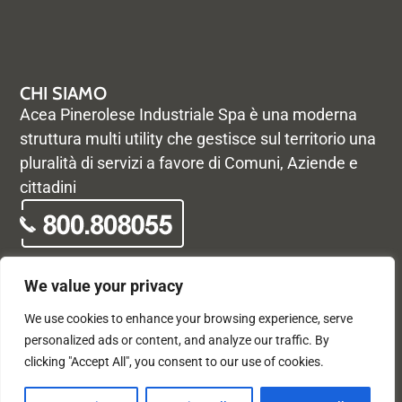
CHI SIAMO
Acea Pinerolese Industriale Spa è una moderna
struttura multi utility che gestisce sul territorio una
pluralità di servizi a favore di Comuni, Aziende e
cittadini
We value your privacy
We use cookies to enhance your browsing experience, serve
© Acea Pinerolese Industriale S.p.a. – Tutti i diritti riservati. Via
personalized ads or content, and analyze our traffic. By
Vigone 42 - 10064 Pinerolo - P. Iva e Registro delle imprese di
clicking "Accept All", you consent to our use of cookies.
Torino 05059960012 - Capitale Sociale
33.915.698,68 REA di Torino: 680448