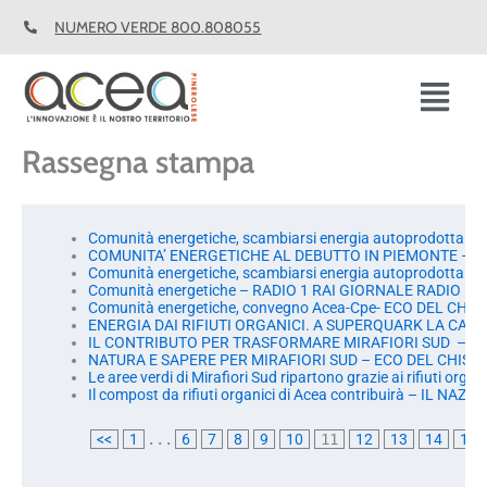
Vai
NUMERO VERDE 800.808055
al
contenuto
Fl
M
Rassegna stampa
Comunità energetiche, scambiarsi energia autoprodotta da fo
COMUNITA’ ENERGETICHE AL DEBUTTO IN PIEMONTE – 
Comunità energetiche, scambiarsi energia autoprodotta da
Comunità energetiche – RADIO 1 RAI GIORNALE RADIO
Comunità energetiche, convegno Acea-Cpe- ECO DEL CHI
ENERGIA DAI RIFIUTI ORGANICI. A SUPERQUARK LA CA
IL CONTRIBUTO PER TRASFORMARE MIRAFIORI SUD  – 
NATURA E SAPERE PER MIRAFIORI SUD – ECO DEL CHISO
Le aree verdi di Mirafiori Sud ripartono grazie ai rifiuti org
Il compost da rifiuti organici di Acea contribuirà – IL NAZI
<<
1
...
6
7
8
9
10
11
12
13
14
15