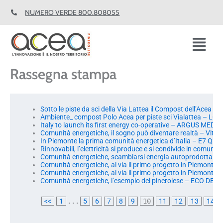
Vai
NUMERO VERDE 800.808055
al
contenuto
Fl
M
Rassegna stampa
Sotto le piste da sci della Via Lattea il Compost dell’Ace
Ambiente_ compost Polo Acea per piste sci Vialattea – LO
Italy to launch its first energy co-operative – ARGUS MED
Comunità energetiche, il sogno può diventare realtà – Vita
In Piemonte la prima comunità energetica d’Italia – E7 
Rinnovabili, l’elettricità si produce e si condivide in comun
Comunità energetiche, scambiarsi energia autoprodotta da f
Comunità energetiche, al via il primo progetto in Piemont
Comunità energetiche, al via il primo progetto in Piemont
Comunità energetiche, l’esempio del pinerolese – ECO DE
<<
1
...
5
6
7
8
9
10
11
12
13
14