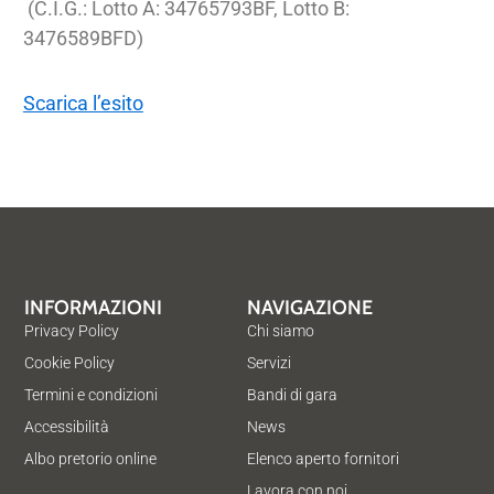
(C.I.G.: Lotto A: 34765793BF, Lotto B:
3476589BFD)
Scarica l’esito
INFORMAZIONI
NAVIGAZIONE
Privacy Policy
Chi siamo
Cookie Policy
Servizi
Termini e condizioni
Bandi di gara
Accessibilità
News
Albo pretorio online
Elenco aperto fornitori
Lavora con noi