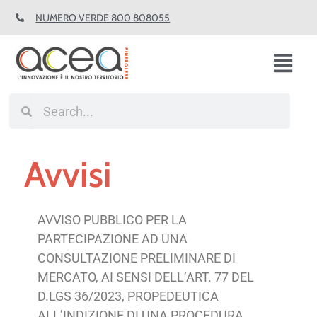
Vai
NUMERO VERDE 800.808055
al
contenuto
Fl
M
Cerca
Cerca
Avvisi
AVVISO PUBBLICO PER LA
PARTECIPAZIONE AD UNA
CONSULTAZIONE PRELIMINARE DI
MERCATO, AI SENSI DELL’ART. 77 DEL
D.LGS 36/2023, PROPEDEUTICA
ALL’INDIZIONE DI UNA PROCEDURA