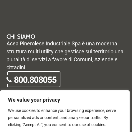
CHI SIAMO
Acea Pinerolese Industriale Spa è una moderna
struttura multi utility che gestisce sul territorio una
pluralità di servizi a favore di Comuni, Aziende e
cittadini
We value your privacy
We use cookies to enhance your browsing experience, serve
© Acea Pinerolese Industriale S.p.a. – Tutti i diritti riservati. Via
personalized ads or content, and analyze our traffic. By
Vigone 42 - 10064 Pinerolo - P. Iva e Registro delle imprese di
clicking "Accept All", you consent to our use of cookies.
Torino 05059960012 - Capitale Sociale