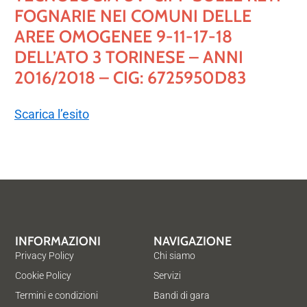
FOGNARIE NEI COMUNI DELLE
AREE OMOGENEE 9-11-17-18
DELL’ATO 3 TORINESE – ANNI
2016/2018 – CIG: 6725950D83
Scarica l’esito
INFORMAZIONI
NAVIGAZIONE
Privacy Policy
Chi siamo
Cookie Policy
Servizi
Termini e condizioni
Bandi di gara