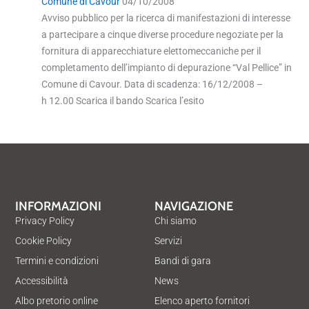
Comune di Cavour
04/10/2008
Avviso pubblico per la ricerca di manifestazioni di interesse
a partecipare a cinque diverse procedure negoziate per la
fornitura di apparecchiature elettomeccaniche per il
completamento dell’impianto di depurazione “Val Pellice” in
Comune di Cavour. Data di scadenza: 16/12/2008 –
h 12.00 Scarica il bando Scarica l’esito
INFORMAZIONI
NAVIGAZIONE
Privacy Policy
Chi siamo
Cookie Policy
Servizi
Termini e condizioni
Bandi di gara
Accessibilità
News
Albo pretorio online
Elenco aperto fornitori