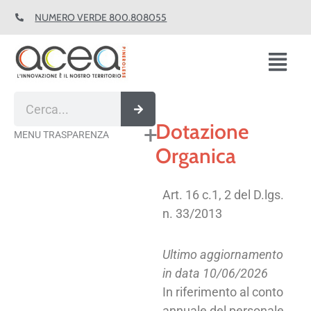
Vai
NUMERO VERDE 800.808055
al
contenuto
Fl
M
Cerca
Dotazione
MENU TRASPARENZA
Organica
Art. 16 c.1, 2 del D.lgs.
n. 33/2013
Ultimo aggiornamento
in data 10/06/2026
In riferimento al conto
annuale del personale