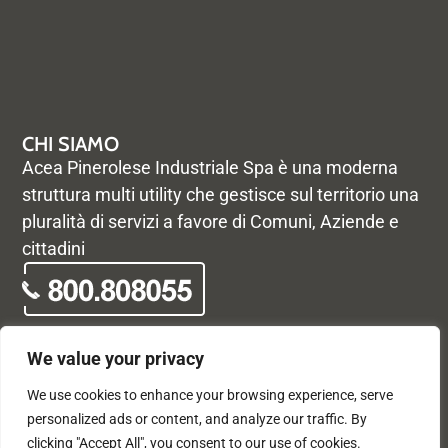
CHI SIAMO
Acea Pinerolese Industriale Spa è una moderna
struttura multi utility che gestisce sul territorio una
pluralità di servizi a favore di Comuni, Aziende e
cittadini
We value your privacy
We use cookies to enhance your browsing experience, serve
© Acea Pinerolese Industriale S.p.a. – Tutti i diritti riservati. Via
personalized ads or content, and analyze our traffic. By
Vigone 42 - 10064 Pinerolo - P. Iva e Registro delle imprese di
clicking "Accept All", you consent to our use of cookies.