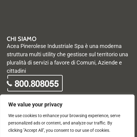
CHI SIAMO
Acea Pinerolese Industriale Spa è una moderna
struttura multi utility che gestisce sul territorio una
pluralità di servizi a favore di Comuni, Aziende e
cittadini
We value your privacy
We use cookies to enhance your browsing experience, serve
© Acea Pinerolese Industriale S.p.a. – Tutti i diritti riservati. Via
personalized ads or content, and analyze our traffic. By
Vigone 42 - 10064 Pinerolo - P. Iva e Registro delle imprese di
clicking "Accept All", you consent to our use of cookies.
Torino 05059960012 - Capitale Sociale