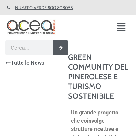
Vai
NUMERO VERDE 800.808055
al
contenuto
Fl
M
Cerca
GREEN
Tutte le News
COMMUNITY DEL
PINEROLESE E
TURISMO
SOSTENIBILE
Un grande progetto
che coinvolge
strutture ricettive e