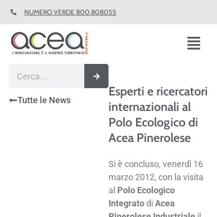
Vai
NUMERO VERDE 800.808055
al
contenuto
Fl
M
Cerca
Esperti e ricercatori
Tutte le News
internazionali al
Polo Ecologico di
Acea Pinerolese
Si è concluso, venerdì 16
marzo 2012, con la visita
al
Polo Ecologico
Integrato
di
Acea
Pinerolese Industriale
il