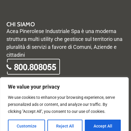
CHI SIAMO
Acea Pinerolese Industriale Spa è una moderna
struttura multi utility che gestisce sul territorio una
pluralità di servizi a favore di Comuni, Aziende e
cittadini
We value your privacy
We use cookies to enhance your browsing experience, serve
© Acea Pinerolese Industriale S.p.a. – Tutti i diritti riservati. Via
personalized ads or content, and analyze our traffic. By
Vigone 42 - 10064 Pinerolo - P. Iva e Registro delle imprese di
clicking "Accept All", you consent to our use of cookies.
Torino 05059960012 - Capitale Sociale
33.915.698,68 REA di Torino: 680448
X
F
Customize
Reject All
Accept All
-
a