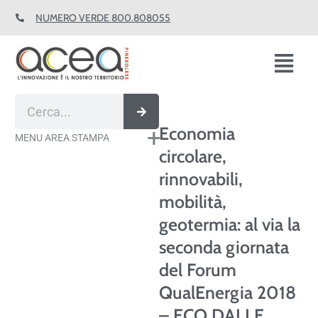
Vai
NUMERO VERDE 800.808055
al
contenuto
Fl
M
Cerca
Economia
MENU AREA STAMPA
circolare,
rinnovabili,
mobilità,
geotermia: al via la
seconda giornata
del Forum
QualEnergia 2018
– ECO DALLE