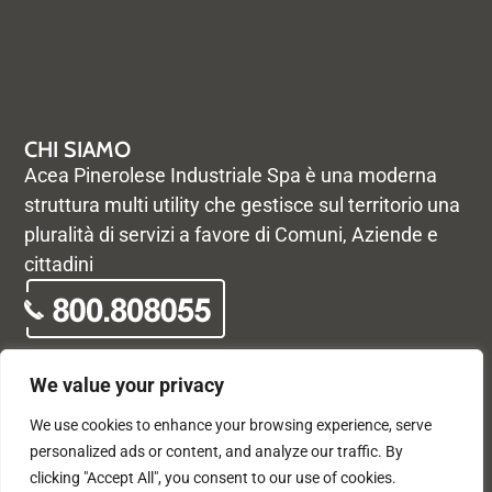
CHI SIAMO
Acea Pinerolese Industriale Spa è una moderna
struttura multi utility che gestisce sul territorio una
pluralità di servizi a favore di Comuni, Aziende e
cittadini
We value your privacy
We use cookies to enhance your browsing experience, serve
© Acea Pinerolese Industriale S.p.a. – Tutti i diritti riservati. Via
personalized ads or content, and analyze our traffic. By
Vigone 42 - 10064 Pinerolo - P. Iva e Registro delle imprese di
clicking "Accept All", you consent to our use of cookies.
Torino 05059960012 - Capitale Sociale