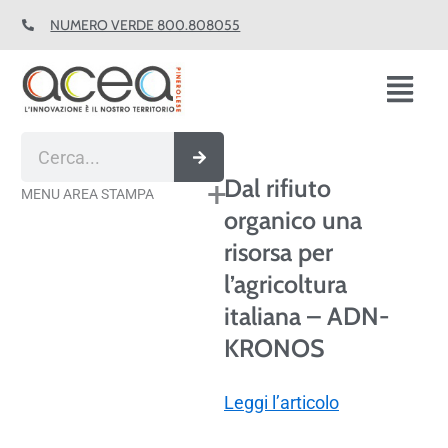
Vai
NUMERO VERDE 800.808055
al
contenuto
Fl
M
Cerca
Dal rifiuto
MENU AREA STAMPA
organico una
risorsa per
l’agricoltura
italiana – ADN-
KRONOS
Leggi l’articolo