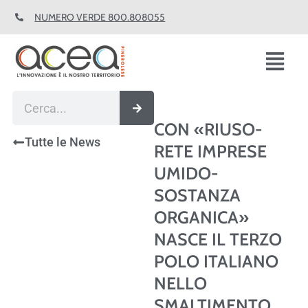
Vai
NUMERO VERDE 800.808055
al
contenuto
Fl
M
Cerca
CON «RIUSO-
Tutte le News
RETE IMPRESE
UMIDO-
SOSTANZA
ORGANICA»
NASCE IL TERZO
POLO ITALIANO
NELLO
SMALTIMENTO