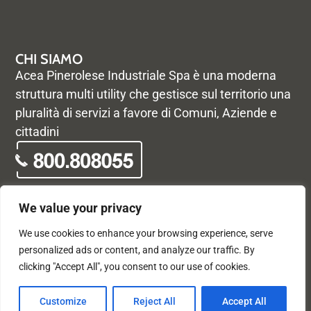
CHI SIAMO
Acea Pinerolese Industriale Spa è una moderna
struttura multi utility che gestisce sul territorio una
pluralità di servizi a favore di Comuni, Aziende e
cittadini
We value your privacy
We use cookies to enhance your browsing experience, serve
© Acea Pinerolese Industriale S.p.a. – Tutti i diritti riservati. Via
personalized ads or content, and analyze our traffic. By
Vigone 42 - 10064 Pinerolo - P. Iva e Registro delle imprese di
clicking "Accept All", you consent to our use of cookies.
Torino 05059960012 - Capitale Sociale
33.915.698,68 REA di Torino: 680448
X
F
Customize
Reject All
Accept All
-
a