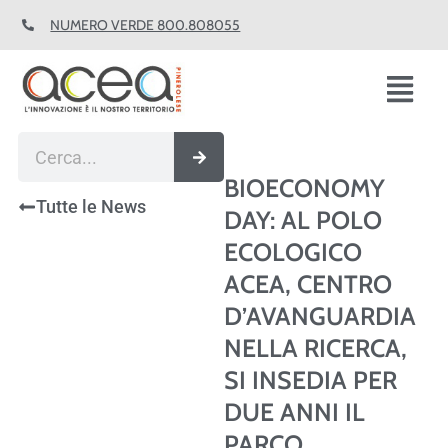
Vai
NUMERO VERDE 800.808055
al
contenuto
Fl
M
Cerca
BIOECONOMY
Tutte le News
DAY: AL POLO
ECOLOGICO
ACEA, CENTRO
D’AVANGUARDIA
NELLA RICERCA,
SI INSEDIA PER
DUE ANNI IL
PARCO