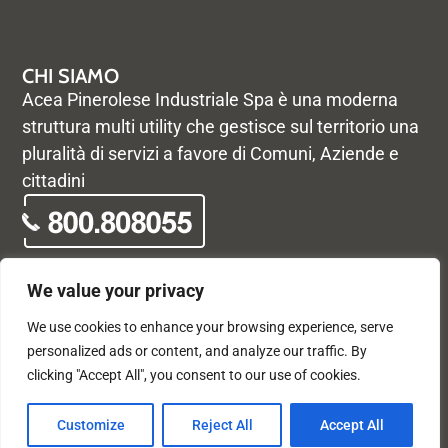
CHI SIAMO
Acea Pinerolese Industriale Spa è una moderna
struttura multi utility che gestisce sul territorio una
pluralità di servizi a favore di Comuni, Aziende e
cittadini
We value your privacy
We use cookies to enhance your browsing experience, serve
© Acea Pinerolese Industriale S.p.a. – Tutti i diritti riservati. Via
personalized ads or content, and analyze our traffic. By
Vigone 42 - 10064 Pinerolo - P. Iva e Registro delle imprese di
clicking "Accept All", you consent to our use of cookies.
Torino 05059960012 - Capitale Sociale
33.915.698,68 REA di Torino: 680448
X
F
Customize
Reject All
Accept All
-
a