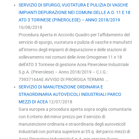
SERVIZIO DI SPURGO, VUOTATURA E PULIZIA DI VASCHE
IMPIANTI DEPURAZIONE NEI COMUNI DELLE A.O. 11 E 18
ATO 3 TORINESE (PINEROLESE) – ANNO 2018/2019
10/08/2018
Procedura Aperta in Accordo Quadro per l’affidamento del
servizio di spurgo, vuotatura e pulizia di vasche e manufatti
all’interno degli impianti di depurazione e delle stazioni di
sollevamento nei comuni delle Aree Omogenee 11 e 18
dell’ATO 3 Torinese di gestione Acea Pinerolese Industriale
S.p.A. (Pinerolese) – Anno 2018/2019 – C.I.G.:
75937164AE AVVISO DI PROROGA TERMINI ...
SERVIZIO DI MANUTENZIONE ORDINARIA E
STRAORDINARIA AUTOVEICOLI INDUSTRIALI PARCO
MEZZI DI ACEA
12/07/2018
Gara europea a procedura aperta sopra soglia comunitaria
con il criterio del minor prezzo per il servizio di
manutenzione ordinaria e straordinaria degli autoveicoli
industriali con portata superiore ai 35 q. del parco mezzi di
Acea Pinerolese Industriale S.p.A. per anni tre (Iveco,