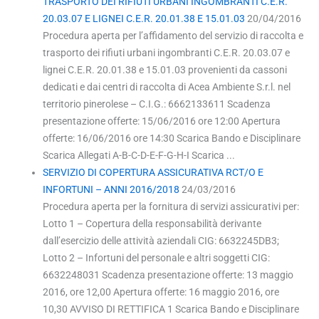
TRASPORTO DEI RIFIUTI URBANI INGOMBRANTI C.E.R.
20.03.07 E LIGNEI C.E.R. 20.01.38 E 15.01.03
20/04/2016
Procedura aperta per l’affidamento del servizio di raccolta e
trasporto dei rifiuti urbani ingombranti C.E.R. 20.03.07 e
lignei C.E.R. 20.01.38 e 15.01.03 provenienti da cassoni
dedicati e dai centri di raccolta di Acea Ambiente S.r.l. nel
territorio pinerolese – C.I.G.: 6662133611 Scadenza
presentazione offerte: 15/06/2016 ore 12:00 Apertura
offerte: 16/06/2016 ore 14:30 Scarica Bando e Disciplinare
Scarica Allegati A-B-C-D-E-F-G-H-I Scarica ...
SERVIZIO DI COPERTURA ASSICURATIVA RCT/O E
INFORTUNI – ANNI 2016/2018
24/03/2016
Procedura aperta per la fornitura di servizi assicurativi per:
Lotto 1 – Copertura della responsabilità derivante
dall’esercizio delle attività aziendali CIG: 6632245DB3;
Lotto 2 – Infortuni del personale e altri soggetti CIG:
6632248031 Scadenza presentazione offerte: 13 maggio
2016, ore 12,00 Apertura offerte: 16 maggio 2016, ore
10,30 AVVISO DI RETTIFICA 1 Scarica Bando e Disciplinare