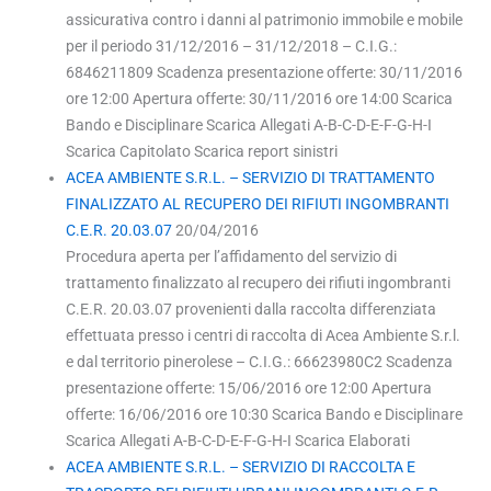
assicurativa contro i danni al patrimonio immobile e mobile
per il periodo 31/12/2016 – 31/12/2018 – C.I.G.:
6846211809 Scadenza presentazione offerte: 30/11/2016
ore 12:00 Apertura offerte: 30/11/2016 ore 14:00 Scarica
Bando e Disciplinare Scarica Allegati A-B-C-D-E-F-G-H-I
Scarica Capitolato Scarica report sinistri
ACEA AMBIENTE S.R.L. – SERVIZIO DI TRATTAMENTO
FINALIZZATO AL RECUPERO DEI RIFIUTI INGOMBRANTI
C.E.R. 20.03.07
20/04/2016
Procedura aperta per l’affidamento del servizio di
trattamento finalizzato al recupero dei rifiuti ingombranti
C.E.R. 20.03.07 provenienti dalla raccolta differenziata
effettuata presso i centri di raccolta di Acea Ambiente S.r.l.
e dal territorio pinerolese – C.I.G.: 66623980C2 Scadenza
presentazione offerte: 15/06/2016 ore 12:00 Apertura
offerte: 16/06/2016 ore 10:30 Scarica Bando e Disciplinare
Scarica Allegati A-B-C-D-E-F-G-H-I Scarica Elaborati
ACEA AMBIENTE S.R.L. – SERVIZIO DI RACCOLTA E