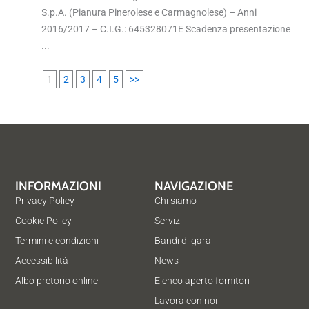
S.p.A. (Pianura Pinerolese e Carmagnolese) – Anni
2016/2017 – C.I.G.: 645328071E Scadenza presentazione
...
1
2
3
4
5
>>
INFORMAZIONI
NAVIGAZIONE
Privacy Policy
Chi siamo
Cookie Policy
Servizi
Termini e condizioni
Bandi di gara
Accessibilità
News
Albo pretorio online
Elenco aperto fornitori
Lavora con noi