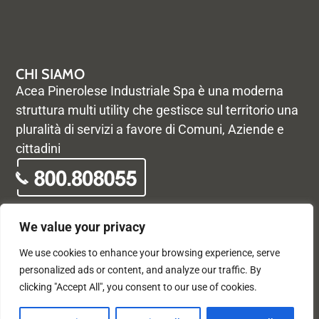
CHI SIAMO
Acea Pinerolese Industriale Spa è una moderna
struttura multi utility che gestisce sul territorio una
pluralità di servizi a favore di Comuni, Aziende e
cittadini
We value your privacy
We use cookies to enhance your browsing experience, serve
© Acea Pinerolese Industriale S.p.a. – Tutti i diritti riservati. Via
personalized ads or content, and analyze our traffic. By
Vigone 42 - 10064 Pinerolo - P. Iva e Registro delle imprese di
clicking "Accept All", you consent to our use of cookies.
Torino 05059960012 - Capitale Sociale
33.915.698,68 REA di Torino: 680448