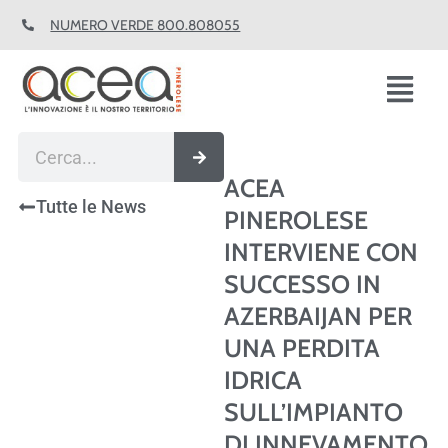
Vai
NUMERO VERDE 800.808055
al
contenuto
Fl
M
Cerca
ACEA
Tutte le News
PINEROLESE
INTERVIENE CON
SUCCESSO IN
AZERBAIJAN PER
UNA PERDITA
IDRICA
SULL’IMPIANTO
DI INNEVAMENTO