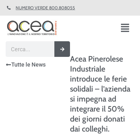
Vai
NUMERO VERDE 800.808055
al
contenuto
Fl
M
Cerca
Acea Pinerolese
Tutte le News
Industriale
introduce le ferie
solidali – l’azienda
si impegna ad
integrare il 50%
dei giorni donati
dai colleghi.