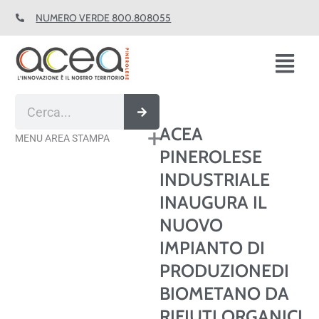
Vai
NUMERO VERDE 800.808055
al
contenuto
Fl
M
Cerca
ACEA
MENU AREA STAMPA
PINEROLESE
INDUSTRIALE
INAUGURA IL
NUOVO
IMPIANTO DI
PRODUZIONEDI
BIOMETANO DA
RIFIUTI ORGANICI