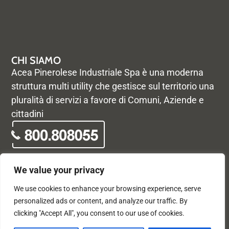
CHI SIAMO
Acea Pinerolese Industriale Spa è una moderna
struttura multi utility che gestisce sul territorio una
pluralità di servizi a favore di Comuni, Aziende e
cittadini
We value your privacy
We use cookies to enhance your browsing experience, serve
© Acea Pinerolese Industriale S.p.a. – Tutti i diritti riservati. Via
personalized ads or content, and analyze our traffic. By
Vigone 42 - 10064 Pinerolo - P. Iva e Registro delle imprese di
clicking "Accept All", you consent to our use of cookies.
Torino 05059960012 - Capitale Sociale
33.915.698,68 REA di Torino: 680448