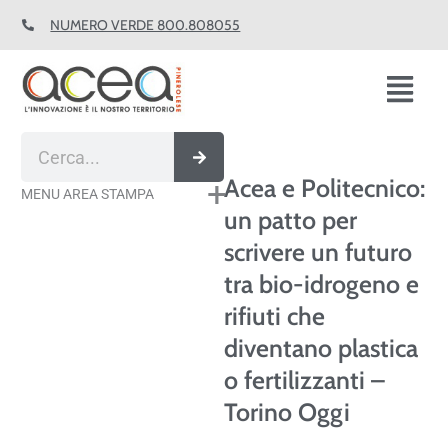
Vai
NUMERO VERDE 800.808055
al
contenuto
Fl
M
Cerca
Acea e Politecnico:
MENU AREA STAMPA
un patto per
scrivere un futuro
tra bio-idrogeno e
rifiuti che
diventano plastica
o fertilizzanti –
Torino Oggi