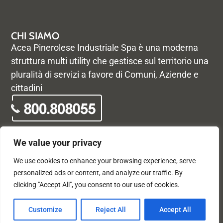
CHI SIAMO
Acea Pinerolese Industriale Spa è una moderna
struttura multi utility che gestisce sul territorio una
pluralità di servizi a favore di Comuni, Aziende e
cittadini
We value your privacy
We use cookies to enhance your browsing experience, serve
© Acea Pinerolese Industriale S.p.a. – Tutti i diritti riservati. Via
personalized ads or content, and analyze our traffic. By
Vigone 42 - 10064 Pinerolo - P. Iva e Registro delle imprese di
clicking "Accept All", you consent to our use of cookies.
Torino 05059960012 - Capitale Sociale
33.915.698,68 REA di Torino: 680448
X
F
Customize
Reject All
Accept All
-
a