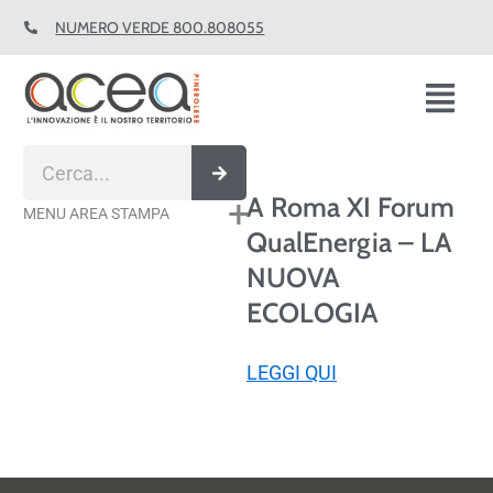
Vai
NUMERO VERDE 800.808055
al
contenuto
Fl
M
Cerca
A Roma XI Forum
MENU AREA STAMPA
QualEnergia – LA
NUOVA
ECOLOGIA
LEGGI QUI