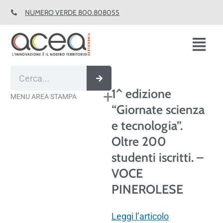
Vai
NUMERO VERDE 800.808055
al
contenuto
Fl
M
Cerca
1^ edizione
MENU AREA STAMPA
“Giornate scienza
e tecnologia”.
Oltre 200
studenti iscritti. –
VOCE
PINEROLESE
Leggi l’articolo